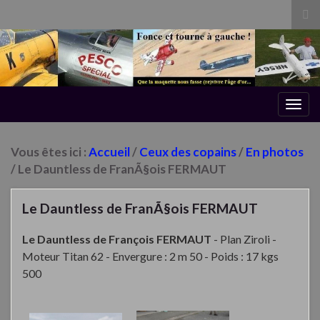
Tog
sea
for
Togg
navig
Vous êtes ici :
Accueil
/
Ceux des copains
/
En photos
/ Le Dauntless de FranÃ§ois FERMAUT
Le Dauntless de FranÃ§ois FERMAUT
Le Dauntless de François FERMAUT
- Plan Ziroli
-
Moteur Titan 62
- Envergure : 2 m 50
- Poids : 17 kgs
500