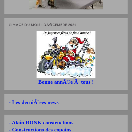
L'IMAGE DU MOIS : DÃ©CEMBRE 2021
Bonne annÃ©e Ã tous !
- Les derniÃ¨res news
- Alain RONK constructions
- Constructions des copains