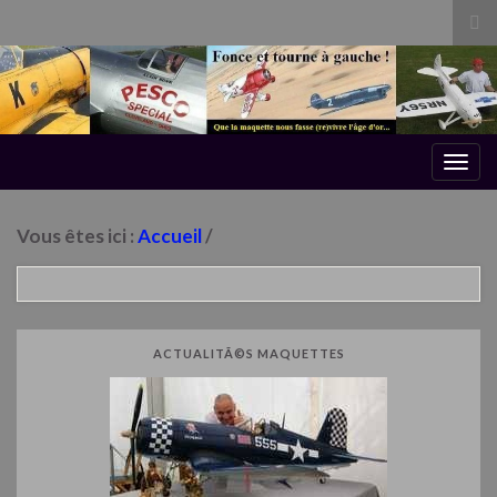
Tog
sea
for
Togg
navig
Vous êtes ici :
Accueil
/
ACTUALITÃ©S MAQUETTES