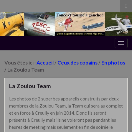
Tog
sea
for
Togg
navig
Vous êtes ici :
Accueil
/
Ceux des copains
/
En photos
/ La Zoulou Team
La Zoulou Team
Les photos de 2 superbes appareils construits par deux
membres de la Zoulou Team, la Team qui sera au complet
et en force à Creully en juin 2014.
Donc Ils seront
présents à Creully mais ils ne voleront pas pendant les
heures de meeting mais seulement en fin de soirée le