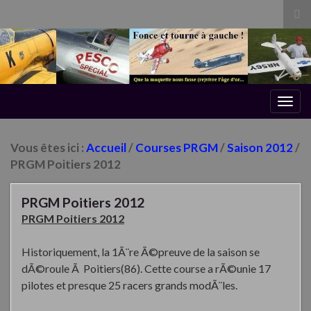
Tog
sea
for
Togg
navig
Vous êtes ici :
Accueil
/
Courses PRGM
/
Saison 2012
/
PRGM Poitiers 2012
PRGM Poitiers 2012
PRGM Poitiers 2012
Historiquement, la 1Ã¨re Ã©preuve de la saison se
dÃ©roule Ã Poitiers(86). Cette course a rÃ©unie 17
pilotes et presque 25 racers grands modÃ¨les.