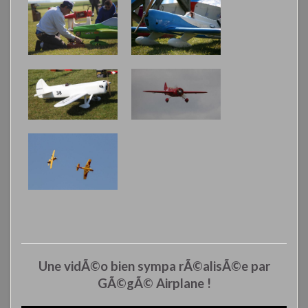
Une vidÃ©o bien sympa rÃ©alisÃ©e par
GÃ©gÃ© Airplane !