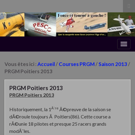
Tog
sea
for
Togg
navig
Vous êtes ici :
Accueil
/
Courses PRGM
/
Saison 2013
/
PRGM Poitiers 2013
PRGM Poitiers 2013
PRGM Poitiers 2013
Ã¨re
Historiquement, la 1
Ã©preuve de la saison se
dÃ©roule toujours Ã Poitiers(86). Cette course a
rÃ©unie 18 pilotes et presque 25 racers grands
modÃ¨les.