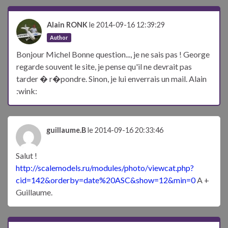
Alain RONK
le 2014-09-16 12:39:29
Author
Bonjour Michel Bonne question..., je ne sais pas ! George
regarde souvent le site, je pense qu'il ne devrait pas
tarder � r�pondre. Sinon, je lui enverrais un mail. Alain
:wink:
guillaume.B
le 2014-09-16 20:33:46
Salut !
http://scalemodels.ru/modules/photo/viewcat.php?
cid=142&orderby=date%20ASC&show=12&min=0
A +
Guillaume.