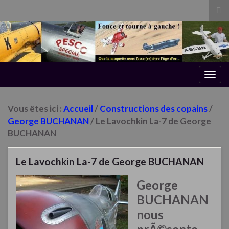
Tog
sea
for
Togg
navig
Vous êtes ici :
Accueil
/
Constructions des copains
/
George BUCHANAN
/ Le Lavochkin La-7 de George
BUCHANAN
Le Lavochkin La-7 de George BUCHANAN
George
BUCHANAN
nous