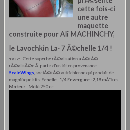
prÃ©sente
cette fois-ci
une autre
maquette
construite pour Ali MACHINCHY,
le Lavochkin La- 7 Ã©chelle 1/4 !
:razz:
Cette superbe rÃ©alisation a Ã©tÃ©
rÃ©alisÃ©e Ã partir d'un kit en provenance
ScaleWings
, sociÃ©tÃ© autrichienne qui produit de
magnifique kits.
Echelle
: 1/4
Envergure
: 2,18 mÃ¨tres
Moteur
: Moki 250 cc