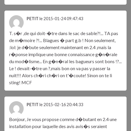
PETIT
le 2015-01-24 09:47:43
T. s�r ,de qui doit-�tre dans le sac de sable?!... TA pas
de m�moire ?!... Blagues � part g.b ! Non seulement,
:lol: je d�bute seulement maintenant en 2.4 ,mais la
r�ponse implique une bonne connaissance g�n�rale
du mod�lisme... En g�n�ral les bagueurs sont bons !?...
Le ! devait-�tre un ?,mais bon on va pas y passer la
nuit!!! Alors ch�ri ch�ri on t'�coute! Sinon on te li
sting! MCF
PETIT
le 2015-02-16 20:44:33
Bonjour, Je vous propose comme d�butant en 2.4 une
installation pour laquelle des avis avis�s seraient