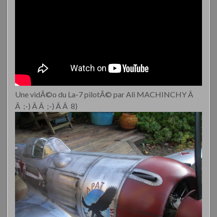
Une vidÃ©o du La-7 pilotÃ© par Ali MACHINCHY Â
Â ;-) Â Â ;-) Â Â 8)