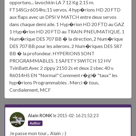
opportuns... lavochkin LA 7 12 Kg 2.15 m.
FT14SG;r6014hs;11 servos. 4 hyp�rions HD 20 FTD
aux flaps avec un DPSI V MATCH entre deux servos
dans chaque demi aile. 1 Hyp�rion HD 20 FTD au GAZ
1 Hyp�rion HD 20 FTD au TRAIN PNEUMATIQUE. 1
Num�rique DES 707 BB � la direction, 2 Num�rique
DES 707 BB pour les ailerons. 2 Num�riques DES 587
BB � la profondeur. HYPERIONS SONT
PROGRAMMABLES. 1 SAFETY SWITCH 12 HV
TvinBatt.Avec 2 zippy 2150 2s et deux 2 sbec 40 v.
R6014HS EN "Normal" Comment r�gl� "taux" les
hyp�rions Programmables . Merci � tous,
Cordialement, MCF
Alain RONK
le 2015-02-16 21:52:23
Author
Je passe mon tour... Alain ;-)