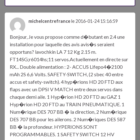
michelcentrefrance
le 2016-01-24 15:16:59
Bonjour, Je vous propose comme d�butant en 2.4 une
installation pour laquelle des avis avis�s seraient
opportuns? lavochkin LA 7 12 Kg 2.15 m.
FT14SG;r6014hs;11 servos.Actuellement en directe sur
RX... Double alimentation : 2- ACCUS Lifepo4�2100
mAh 2S 6,6 Volts. SAFETY-SWITCH, (2 sbec 40 entre
accus et safety-switch). 4 hyp�rions HD 20 FTD aux
flaps avec un DPSI V MATCH entre deux servos dans
chaque demi aile. 1 Hyp�rion HD 20 FTD au GAZ 1
Hyp�rion HD 20 FTD au TRAIN PNEUMATIQUE. 1
Num�rique DES 707 BB � la direction, 2 Num�rique
DES 707 BB pour les ailerons. 2 Num�riques DES 587
BB � la profondeur. HYPERIONS SONT
PROGRAMMABLES. 1 SAFETY SWITCH 12 HV