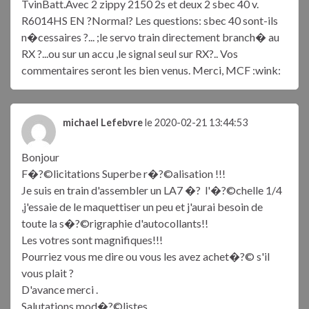
TvinBatt.Avec 2 zippy 2150 2s et deux 2 sbec 40 v.
R6014HS EN ?Normal? Les questions: sbec 40 sont-ils
n�cessaires ?... ;le servo train directement branch� au
RX ?...ou sur un accu ,le signal seul sur RX?.. Vos
commentaires seront les bien venus. Merci, MCF :wink:
michael Lefebvre
le 2020-02-21 13:44:53
Bonjour
F�?©licitations Superbe r�?©alisation !!!
Je suis en train d'assembler un LA7 �? l'�?©chelle 1/4
,j'essaie de le maquettiser un peu et j'aurai besoin de
toute la s�?©rigraphie d'autocollants!!
Les votres sont magnifiques!!!
Pourriez vous me dire ou vous les avez achet�?© s'il
vous plait ?
D'avance merci .
Salutations mod�?©listes