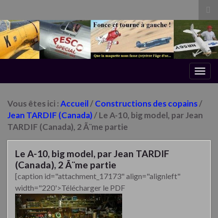
Tog
sea
for
Togg
navig
Vous êtes ici :
Accueil
/
Constructions des copains
/
Jean TARDIF (Canada)
/ Le A-10, big model, par Jean
TARDIF (Canada), 2 Ã¨me partie
Le A-10, big model, par Jean TARDIF
(Canada), 2 Ã¨me partie
[caption id="attachment_17173" align="alignleft"
width="220'>Télécharger le PDF