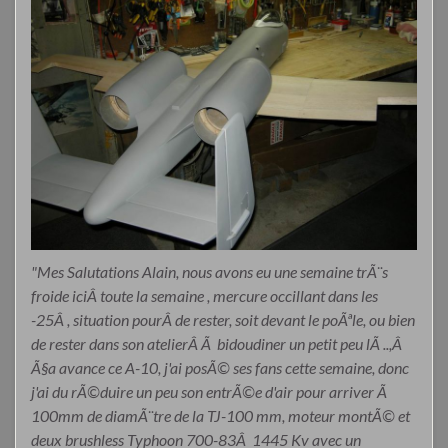
"Mes Salutations Alain, nous avons eu une semaine trÃ¨s
froide iciÂ toute la semaine , mercure occillant dans les
-25Â , situation pourÂ de rester, soit devant le poÃªle, ou bien
de rester dans son atelierÂ Ã bidoudiner un petit peu lÃ ..,Â
Ã§a avance ce A-10, j'ai posÃ© ses fans cette semaine, donc
j'ai du rÃ©duire un peu son entrÃ©e d'air pour arriver Ã
100mm de diamÃ¨tre de la TJ-100 mm, moteur montÃ© et
deux brushless Typhoon 700-83Â 1445 Kv avec un