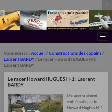
Tog
sea
for
Togg
navig
Vous êtes ici :
Accueil
/
Constructions des copains
/
Laurent BARDY
/ Le racer Howard HUGUES H-1 :
Laurent BARDY
Le racer Howard HUGUES H-1 : Laurent
BARDY
Un racer vraiment
emblématique : le
Howard Hughes H-1