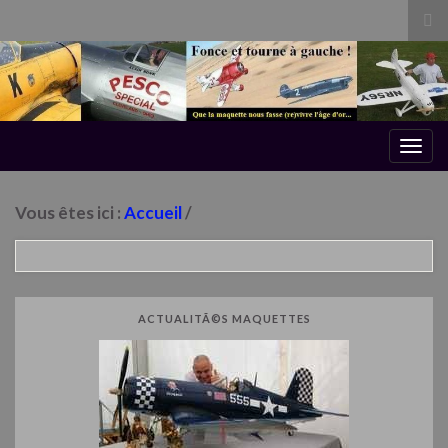
Tog
sea
for
Togg
navig
Vous êtes ici :
Accueil
/
ACTUALITÃ©S MAQUETTES