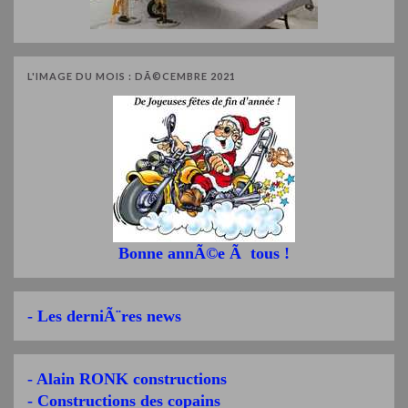
L'IMAGE DU MOIS : DÃ©CEMBRE 2021
Bonne annÃ©e Ã tous !
- Les derniÃ¨res news
- Alain RONK constructions
- Constructions des copains