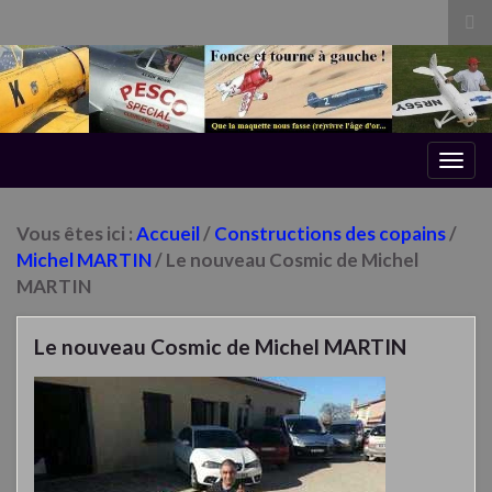
Tog
sea
for
Togg
navig
Vous êtes ici :
Accueil
/
Constructions des copains
/
Michel MARTIN
/ Le nouveau Cosmic de Michel
MARTIN
Le nouveau Cosmic de Michel MARTIN