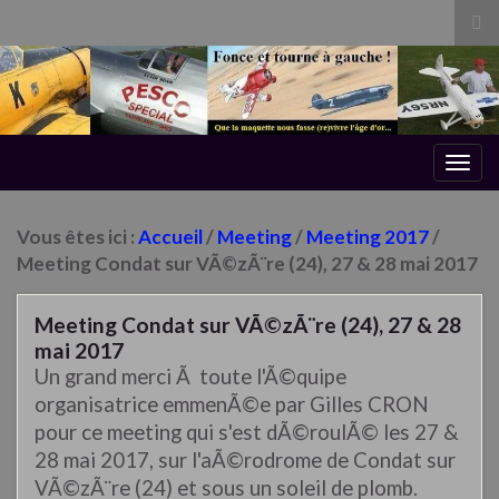
Tog
sea
for
Togg
navig
Vous êtes ici :
Accueil
/
Meeting
/
Meeting 2017
/
Meeting Condat sur VÃ©zÃ¨re (24), 27 & 28 mai 2017
Meeting Condat sur VÃ©zÃ¨re (24), 27 & 28
mai 2017
Un grand merci Ã toute l'Ã©quipe
organisatrice emmenÃ©e par Gilles CRON
pour ce meeting qui s'est dÃ©roulÃ© les 27 &
28 mai 2017, sur l'aÃ©rodrome de Condat sur
VÃ©zÃ¨re (24) et sous un soleil de plomb.