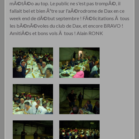
mÃ©tÃ©o au top.
Le public ne s'est pas trompÃ©, il
fallait bel et bien Ãªtre sur l'aÃ©rodrome de Dax en ce
week end de dÃ©but septembre !
FÃ©licitations Ã tous
les bÃ©nÃ©voles du club de Dax, et encore BRAVO !
AmitiÃ©s et bons vols Ã tous !
Alain RONK