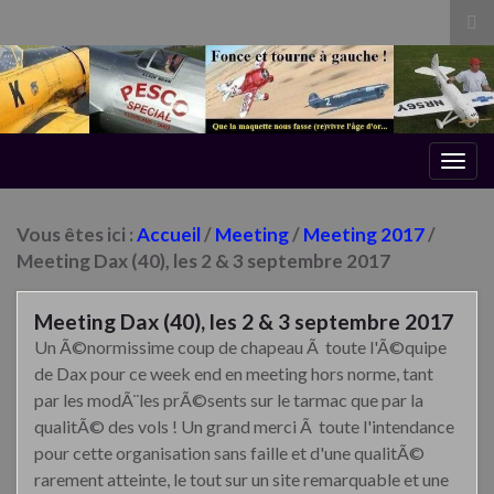
Tog
sea
for
Togg
navig
Vous êtes ici :
Accueil
/
Meeting
/
Meeting 2017
/
Meeting Dax (40), les 2 & 3 septembre 2017
Meeting Dax (40), les 2 & 3 septembre 2017
Un Ã©normissime coup de chapeau Ã toute l'Ã©quipe
de Dax pour ce week end en meeting hors norme, tant
par les modÃ¨les prÃ©sents sur le tarmac que par la
qualitÃ© des vols !
Un grand merci Ã toute l'intendance
pour cette organisation sans faille et d'une qualitÃ©
rarement atteinte, le tout sur un site remarquable et une